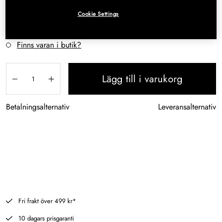
med en dekorativ fot perfekt för festliga tillfällen.
Cookie Settings
I lager
Finns varan i butik?
Lägg till i varukorg
Betalningsalternativ
Leveransalternativ
Tillagd i varukorg
Fri frakt över 499 kr*
10 dagars prisgaranti