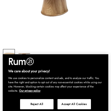
We care about your privacy!
We use cookies to personalize content and ads, and to analyze our traffic. You
03 Dune Tårtfat, Natur
have the right and option to opt out of any non-essential cookies while using our
site. However, blocking certain cookies may affect your experience of the
website.
Our privacy policy
1 553 kr
Reject All
Accept All Cookies
03 Dune tårtfat från Serax med en originell, lekfull design i trä