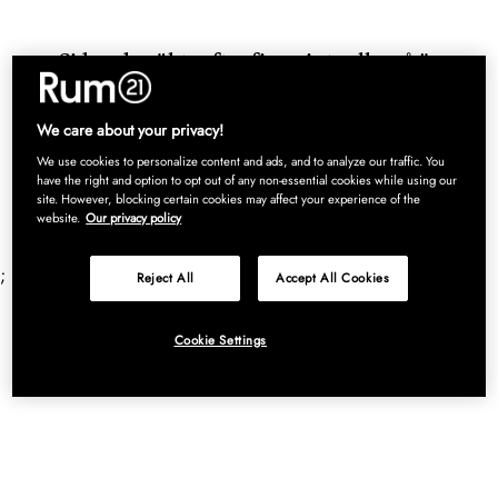
Sidan du sökte efter finns inte eller så är
produkten du letade efter slutsåld.
Klicka dig vidare till startsidan här!
We care about your privacy!
We use cookies to personalize content and ads, and to analyze our traffic. You
have the right and option to opt out of any non-essential cookies while using our
site. However, blocking certain cookies may affect your experience of the
website.
Our privacy policy
;
Reject All
Accept All Cookies
Cookie Settings