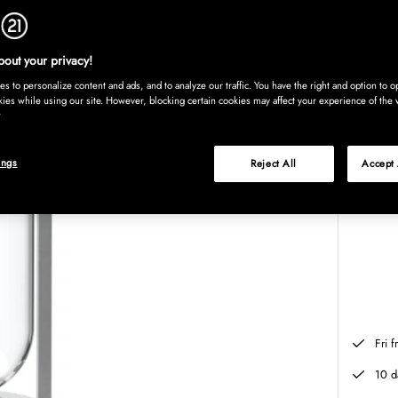
i trädg
I lag
out your privacy!
Finn
s to personalize content and ads, and to analyze our traffic. You have the right and option to op
kies while using our site. However, blocking certain cookies may affect your experience of the 
ings
Reject All
Accept 
Betalni
Fri 
10 d