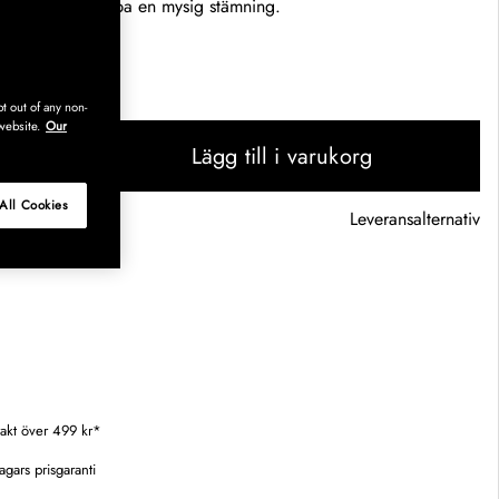
ården för att skapa en mysig stämning.
er
s varan i butik?
t out of any non-
website.
Our
Lägg till i varukorg
All Cookies
ngsalternativ
Leveransalternativ
Tillagd i varukorg
frakt över 499 kr*
agars prisgaranti