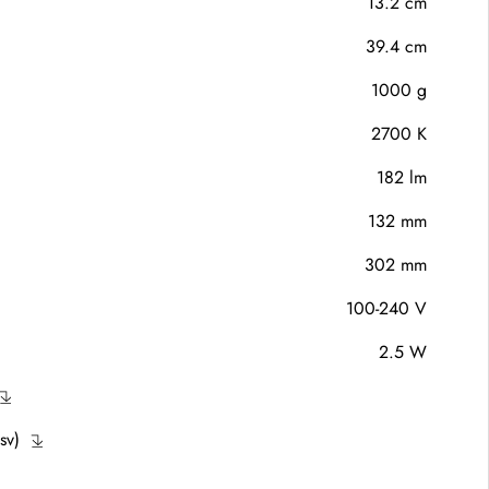
13.2 cm
39.4 cm
1000 g
2700 K
182 lm
132 mm
302 mm
100-240 V
2.5 W
sv)