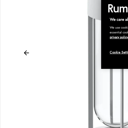
We care ab
We use cookie
essential coo
privacy policy
Cookie Sett