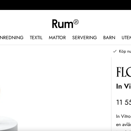
INREDNING
TEXTIL
MATTOR
SERVERING
BARN
UTE
Köp nu
In V
11 5
In Vit
en avlå