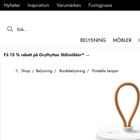
Nyheter
Inspiration
Varumärken
Formgivare
BELYSNING
MÖBLER
Få 15 % rabatt på Grythyttan Stålmöbler* →
Shop
/
Belysning
/
Bordsbelysning
/
Portabla lampor