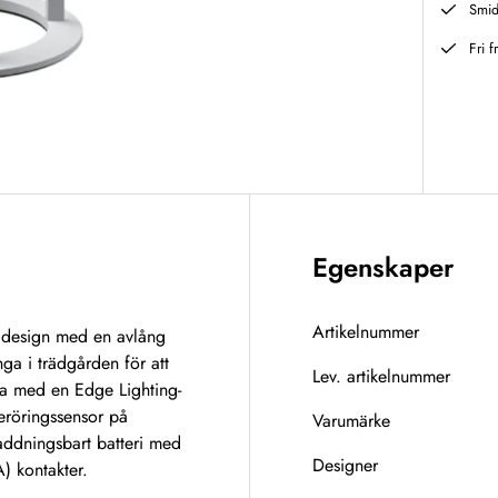
Smid
Fri f
Egenskaper
Artikelnummer
 design med en avlång
ga i trädgården för att
Lev. artikelnummer
la med en Edge Lighting-
beröringssensor på
Varumärke
pladdningsbart batteri med
Designer
) kontakter.