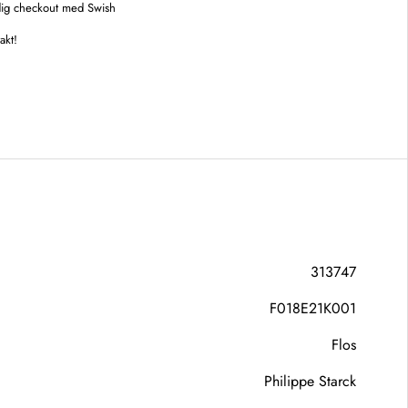
ig checkout med Swish
rakt!
313747
F018E21K001
Flos
Philippe Starck