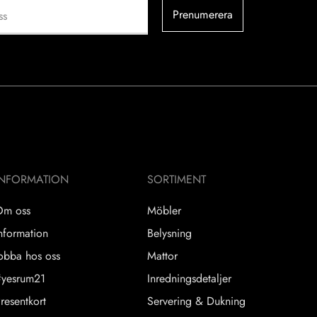
Prenumerera
INFORMATION
SORTIMENT
Om oss
Möbler
nformation
Belysning
obba hos oss
Mattor
yesrum21
Inredningsdetaljer
resentkort
Servering & Dukning