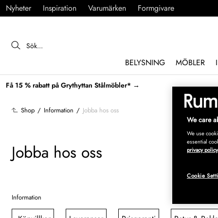
Nyheter
Inspiration
Varumärken
Formgivare
BELYSNING
MÖBLER
Få 15 % rabatt på Grythyttan Stålmöbler* →
Shop
/
Information
/
Jobba hos oss
We care ab
We use cookie
essential coo
Jobba hos oss
privacy policy
Cookie Sett
Information