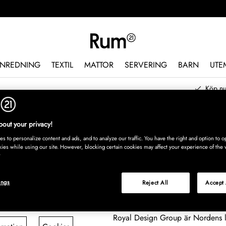
INREDNING
TEXTIL
MATTOR
SERVERING
BARN
UTE
Köp nu
out your privacy!
s to personalize content and ads, and to analyze our traffic. You have the right and option to op
kies while using our site. However, blocking certain cookies may affect your experience of the 
Royal Design G
handelsaktör i
ings
Reject All
Accept 
Royal Design Group är Nordens 