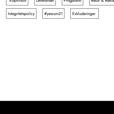
Köpvillkor
Leveranser
Prisgaranti
Retur & Rekl
Integritetspolicy
#yesrum21
Exkluderingar