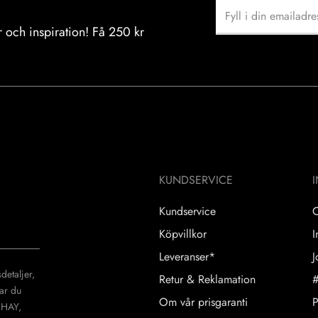
 och inspiration! Få 250 kr
KUNDSERVICE
Kundservice
Köpvillkor
I
Leveranser*
J
detaljer,
Retur & Reklamation
#
tar du
Om vår prisgaranti
P
 HAY,