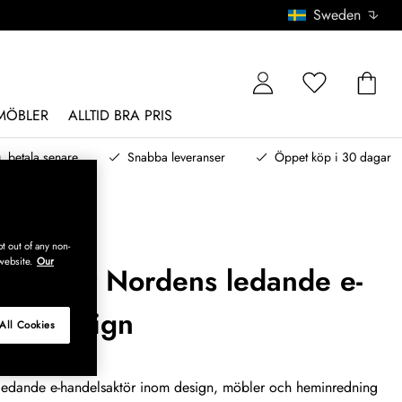
Sweden
MÖBLER
ALLTID BRA PRIS
, betala senare
Snabba leveranser
Öppet köp i 30 dagar
t out of any non-
website.
Our
roup är Nordens ledande e-
nom design
All Cookies
ledande e-handelsaktör inom design, möbler och heminredning