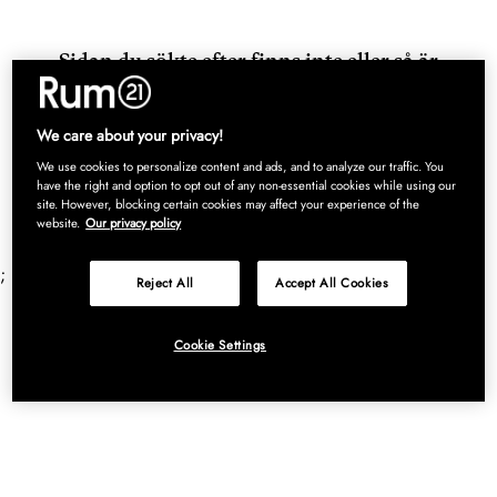
Sidan du sökte efter finns inte eller så är
produkten du letade efter slutsåld.
Klicka dig vidare till startsidan här!
We care about your privacy!
We use cookies to personalize content and ads, and to analyze our traffic. You
have the right and option to opt out of any non-essential cookies while using our
site. However, blocking certain cookies may affect your experience of the
website.
Our privacy policy
;
Reject All
Accept All Cookies
Cookie Settings