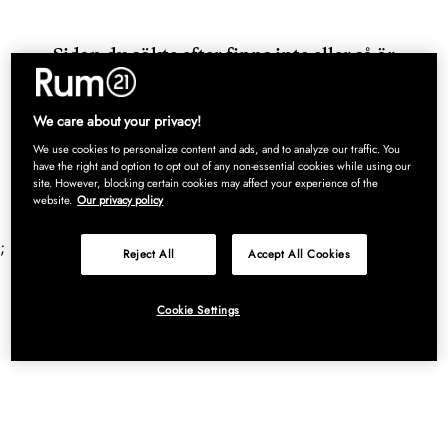
Sidan du sökte efter finns inte eller så är
produkten du letade efter slutsåld.
Klicka dig vidare till startsidan här!
We care about your privacy!
We use cookies to personalize content and ads, and to analyze our traffic. You
have the right and option to opt out of any non-essential cookies while using our
site. However, blocking certain cookies may affect your experience of the
website.
Our privacy policy
;
Reject All
Accept All Cookies
Cookie Settings